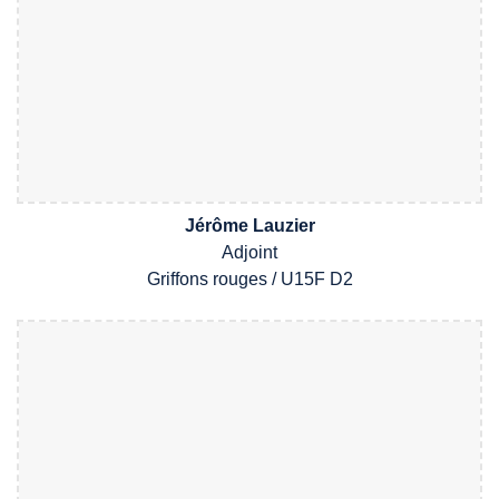
Jérôme Lauzier
Adjoint
Griffons
rouges /
U1
5
F
D2