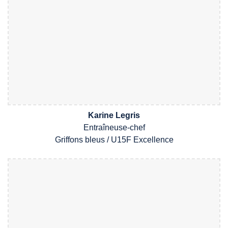
Karine Legris
Entra
î
neu
se
-chef
Griffons
bleus /
U1
5
F
Excellence