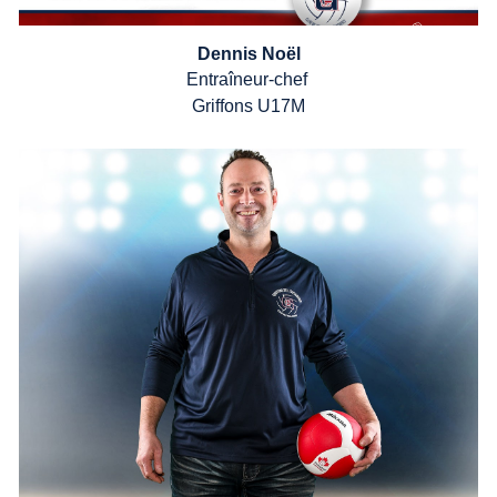
Dennis No
ë
l
Entra
î
neur-chef
Griffons
U1
7
M