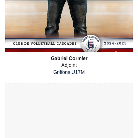
Gabriel Cormier
Adjoint
Griffons
U1
7
M