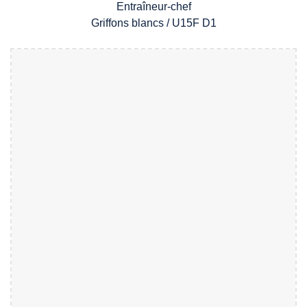
Entra
î
neur-chef
Griffons
bl
ancs
/
U1
5
F
D1