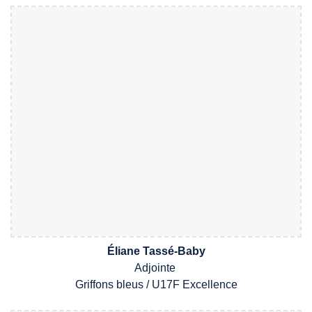
Éliane Tassé-Baby
A
djointe
Griffons bleus /
U17F
Excellence