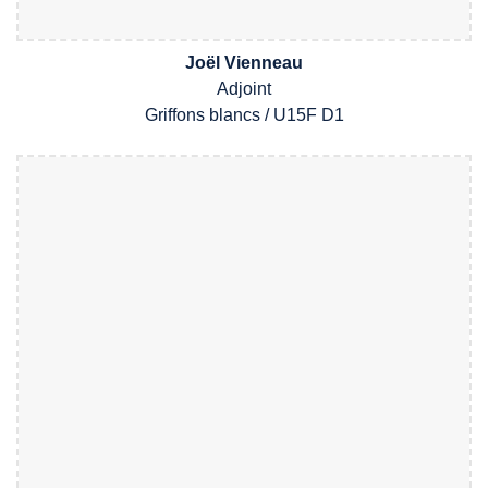
Joël Vienneau
Adjoint
Griffons
blancs /
U1
5
F
D1