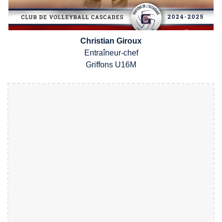
Christian Giroux
Entra
î
neu
r
-chef
Griffons
U1
6M