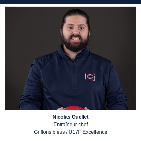
Nicolas Ouellet
Entra
î
neur-chef
Griffons bleus /
U17F
Excellence