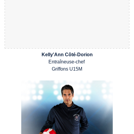
Kelly'Ann Côté-Dorion
E
ntra
î
neu
se
-chef
Griffons
U15M