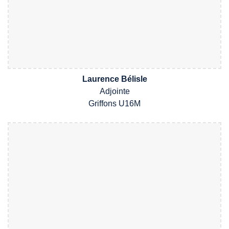
Laurence Bélisle
Adjointe
Griffons
U1
6M