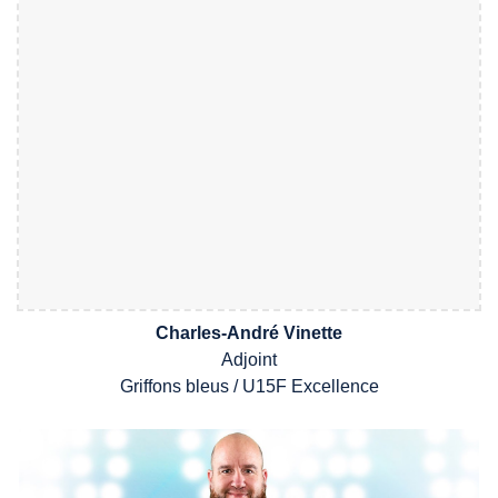
Charles-André Vinette
Adjoint
Griffons
bleus /
U1
5
F
Excellence