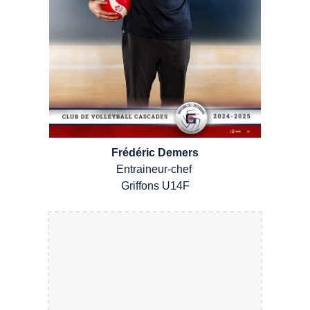
Frédéric Demers
Entraineur-chef
Griffons
U1
4
F