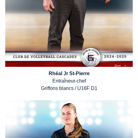
Rhéal Jr St-Pierre
Entra
î
neur-chef
Griffons
bl
ancs
/
U16F
D1