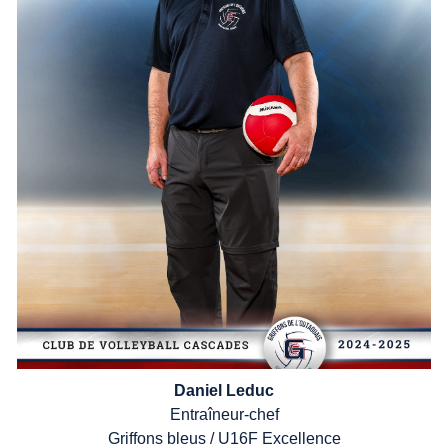
Daniel Leduc
Entra
î
neur-chef
Griffons
bleus /
U16F
Excellence