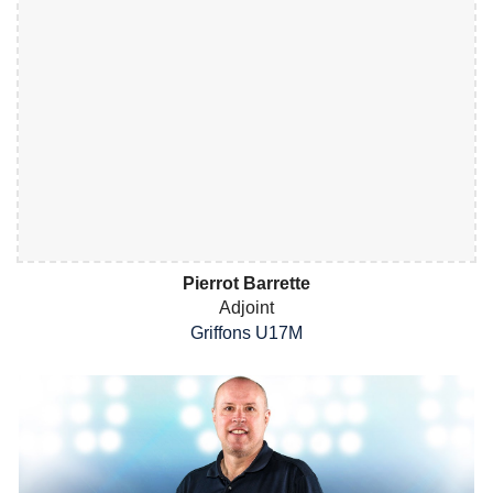
Pierrot Barrette
Adjoint
Griffons
U1
7
M