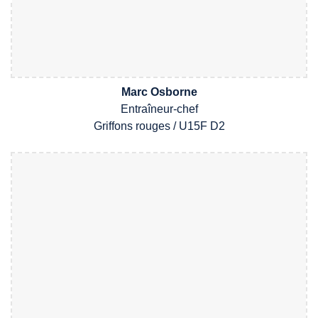
Marc Osborne
Entraîneur-chef
Griffons
rouges
/
U1
5
F
D
2