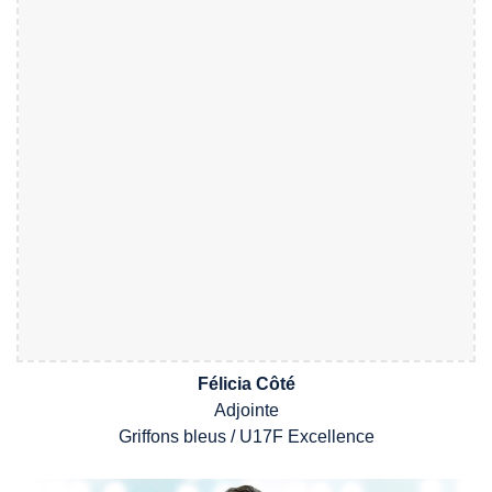
Félicia Côté
A
djointe
Griffons bleus /
U17F
Excellence