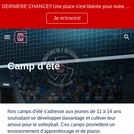
DERNIÈRE CHANCE!! Une place s'est libérée pour notre camp d'été pour la semaine du 10 au 14 août 2026!
Skip to main content
Skip to navigation
Je m'inscris!
Camp d'été
Nos camps d'été
s'adresse aux jeunes de 11 à 14 ans
souhaitant se développer davantage et cultiver leur
amour pour le volleyball.
C
es camps promettent un
environnement d'apprentissage et de plaisir.